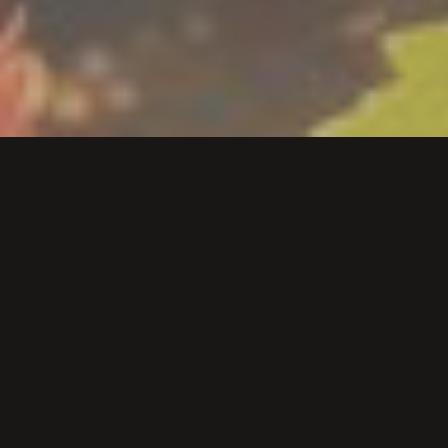
En los último años la palabra sostenibilidad ha ido cogiendo
fuerza. Cada vez la escuchamos más, pero ¿De qué trata este
término exactamente? Hoy, en nuestro artículo semanal,