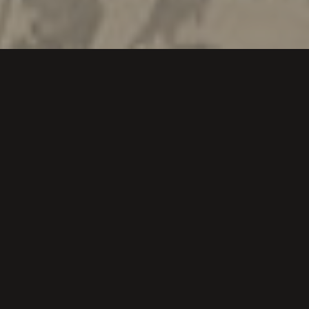
Elaboración
Viña
CÓMO ELABORAR UN
BUEN VINO: AGOSTO –
PODA EN VERDE
Loli Casado
24 agosto, 2021
¿Has oído hablar de la “poda en verde”? Si
desconoces este término, quédate con nosotros y
te lo explicaremos en Bodegas Loli Casado.
Seguir leyendo